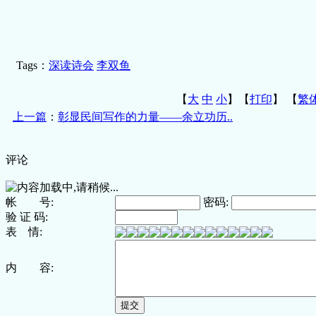
Tags：
深读诗会
李双鱼
【
大
中
小
】【
打印
】
【
繁
上一篇
：
彰显民间写作的力量——余立功历..
评论
帐 号:
密码:
验 证 码:
表 情:
内 容: