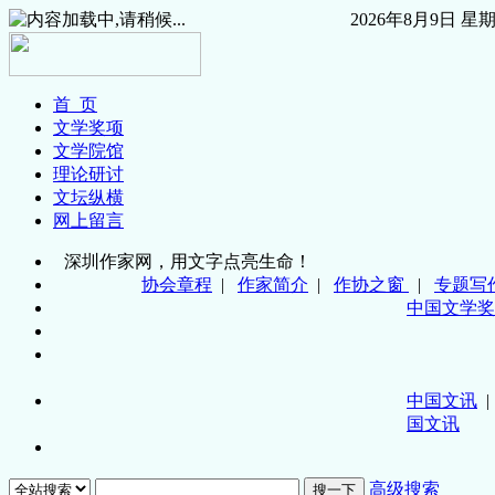
2026年8月9日
星
首 页
文学奖项
文学院馆
理论研讨
文坛纵横
网上留言
深圳作家网，用文字点亮生命！
协会章程
|
作家简介
|
作协之窗
|
专题写
中国文学奖
中国文讯
国文讯
高级搜索