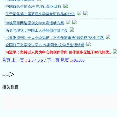
·
中国诗歌年度论坛 在坪山新区举行
·
关于征集第九届茅盾文学奖参评作品的公告
·
海峡两岸网络原创文学大赛活动方案
·
历史与现状：中国工人诗歌创作研讨会
·
《亚洲周刊》十大小说揭晓，不少作家重拾“宿命感”这个主题
·
全国打工文学论坛举办 作家阿北:文学是生活馈赠
·
习近平：坚持以人民为中心的创作导向 创作更多无愧于时代的优..
首页
上一页
1
2
3
4
5
6
7
下一页
尾页
1
/16/303
-->
相关栏目