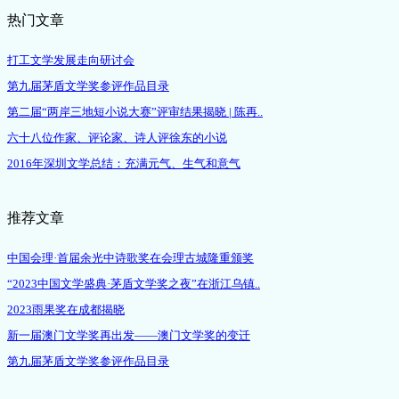
热门文章
打工文学发展走向研讨会
第九届茅盾文学奖参评作品目录
第二届“两岸三地短小说大赛”评审结果揭晓 | 陈再..
六十八位作家、评论家、诗人评徐东的小说
2016年深圳文学总结：充满元气、生气和意气
推荐文章
中国会理·首届余光中诗歌奖在会理古城隆重颁奖
“2023中国文学盛典·茅盾文学奖之夜”在浙江乌镇..
2023雨果奖在成都揭晓
新一届澳门文学奖再出发——澳门文学奖的变迁
第九届茅盾文学奖参评作品目录