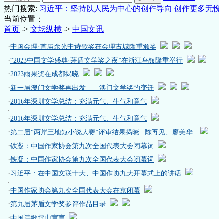
热门搜索:
习近平：坚持以人民为中心的创作导向 创作更多无
当前位置：
首页
->
文坛纵横
->
中国文讯
·
中国会理·首届余光中诗歌奖在会理古城隆重颁奖
·
“2023中国文学盛典·茅盾文学奖之夜”在浙江乌镇隆重举行
·
2023雨果奖在成都揭晓
·
新一届澳门文学奖再出发——澳门文学奖的变迁
·
2016年深圳文学总结：充满元气、生气和意气
·
2016年深圳文学总结：充满元气、生气和意气
·
第二届“两岸三地短小说大赛”评审结果揭晓 | 陈再见、廖美华..
·
铁凝：中国作家协会第九次全国代表大会闭幕词
·
铁凝：中国作家协会第九次全国代表大会闭幕词
·
习近平：在中国文联十大、中国作协九大开幕式上的讲话
·
中国作家协会第九次全国代表大会在京闭幕
·
第九届茅盾文学奖参评作品目录
·
中国诗歌坪山宣言