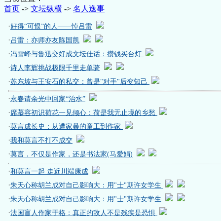
首页
->
文坛纵横
->
名人逸事
·
好得“可恨”的人——悼吕雷
·
吕雷：亦师亦友陈国凯
·
冯雪峰与鲁迅交好成文坛佳话：攒钱买台灯
·
诗人李辉挑战极限千里走单骑
·
苏东坡与王安石的私交：曾是"对手"后变知己
·
永春请余光中回家“治水”
·
席慕容初识荷花一见倾心：荷是我无止境的乡愁
·
莫言成长史：从遭家暴的童工到作家
·
我和莫言不打不成交
·
莫言，不仅是作家，还是书法家(马爱娟)
·
和莫言一起 走近川端康成
·
朱天心称胡兰成对自己影响大：用"士"期许女学生
·
朱天心称胡兰成对自己影响大：用"士"期许女学生
·
法国盲人作家于格：真正的敌人不是残疾是恐惧