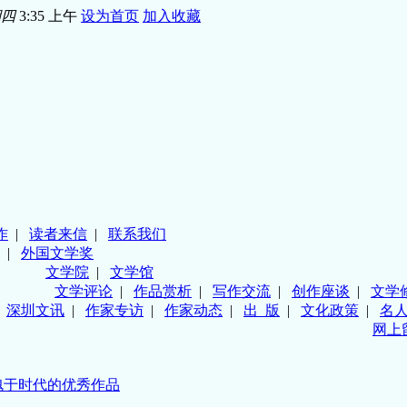
期四
3:35 上午
设为首页
加入收藏
作
|
读者来信
|
联系我们
|
外国文学奖
文学院
|
文学馆
文学评论
|
作品赏析
|
写作交流
|
创作座谈
|
文学
|
深圳文讯
|
作家专访
|
作家动态
|
出 版
|
文化政策
|
名
网上
愧于时代的优秀作品