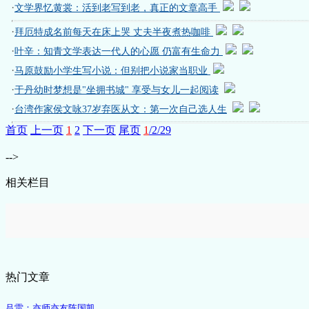
·
文学界忆黄裳：活到老写到老，真正的文章高手
·
拜厄特成名前每天在床上哭 丈夫半夜煮热咖啡
·
叶辛：知青文学表达一代人的心愿 仍富有生命力
·
马原鼓励小学生写小说：但别把小说家当职业
·
于丹幼时梦想是"坐拥书城" 享受与女儿一起阅读
·
台湾作家侯文咏37岁弃医从文：第一次自己选人生
首页
上一页
1
2
下一页
尾页
1
/2/29
-->
相关栏目
热门文章
吕雷：亦师亦友陈国凯