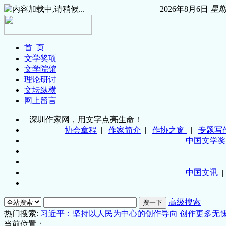
2026年8月6日
星
首 页
文学奖项
文学院馆
理论研讨
文坛纵横
网上留言
深圳作家网，用文字点亮生命！
协会章程
|
作家简介
|
作协之窗
|
专题写
中国文学奖
中国文讯
高级搜索
热门搜索:
习近平：坚持以人民为中心的创作导向 创作更多无
当前位置：