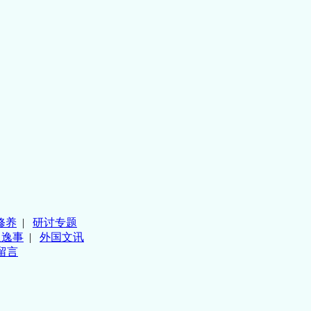
修养
|
研讨专题
人逸事
|
外国文讯
留言