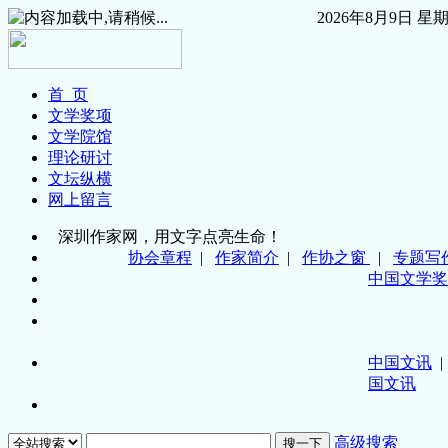
2026年8月9日
星
首 页
文学奖项
文学院馆
理论研讨
文坛纵横
网上留言
深圳作家网，用文字点亮生命！
协会章程
|
作家简介
|
作协之窗
|
专题写
中国文学奖
中国文讯
国文讯
高级搜索