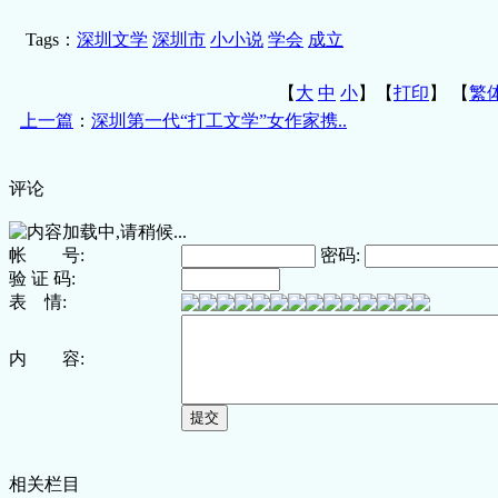
Tags：
深圳文学
深圳市
小小说
学会
成立
【
大
中
小
】【
打印
】
【
繁
上一篇
：
深圳第一代“打工文学”女作家携..
评论
帐 号:
密码:
验 证 码:
表 情:
内 容:
相关栏目