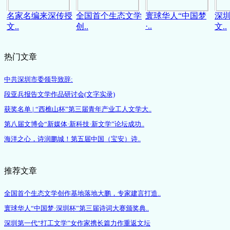
名家名编来深传授
全国首个生态文学
寰球华人“中国梦
深圳
·..
文..
创..
文..
热门文章
中共深圳市委领导致辞:
段亚兵报告文学作品研讨会(文字实录)
获奖名单 | “西樵山杯”第三届青年产业工人文学大..
第八届文博会“新媒体·新科技·新文学”论坛成功..
海洋之心，诗润鹏城！​第五届中国（宝安）诗..
推荐文章
全国首个生态文学创作基地落地大鹏，专家建言打造..
寰球华人“中国梦·深圳杯”第三届诗词大赛颁奖典..
深圳第一代“打工文学”女作家携长篇力作重返文坛