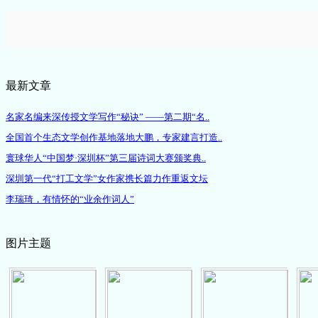
最新文章
名家名编来深传授文学写作“秘诀” ——第二期“名..
全国首个生态文学创作基地落地大鹏，专家建言打造..
寰球华人“中国梦·深圳杯”第三届诗词大赛颁奖典..
深圳第一代“打工文学”女作家携长篇力作重返文坛
李瑞琦，有情怀的“业余作词人”
图片主题